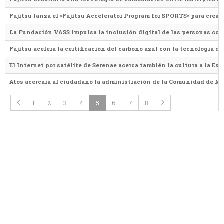
Fujitsu lanza el «Fujitsu Accelerator Program for SPORTS» para crear
La Fundación VASS impulsa la inclusión digital de las personas con
Fujitsu acelera la certificación del carbono azul con la tecnología d
El Internet por satélite de Serenae acerca también la cultura a la Esp
Atos acercará al ciudadano la administración de la Comunidad de Ma
1
2
3
4
5
6
7
8