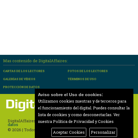
Mas contenido de DigitalAffaires:
CARTAS DE LOS LECTORES
FOTOS DE LOS LECTORES
GALERÍAS DE VÍDEOS
TÉRMINOS DE USO
PROTECCIÓN DE DATOS
Aviso sobre el Uso de cookies:
Utilizamos cookies nuestras y de terceros para
el funcionamiento del digital. Puedes consultar la
lista de cookies y como desconectarlas.
Ver
DigitalAffaires |
Términos de uso
|
Protección de
nuestra Política de Privacidad y Cookies
datos
© 2026 | Todos los derechos reservados
Aceptar Cookies
Personalizar