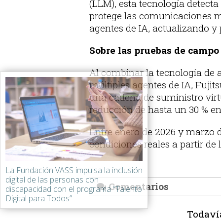
(LLM), esta tecnología detecta
protege las comunicaciones m
agentes de IA, actualizando y
Sobre las pruebas de campo
Al combinar la tecnología de 
múltiples agentes de IA, Fujit
una cadena de suministro virt
reducción de hasta un 30 % en 
Entre enero de 2026 y marzo d
condiciones reales a partir d
La Fundación VASS impulsa la inclusión
digital de las personas con
Comentarios
discapacidad con el programa “Talento
Digital para Todos”
Todaví