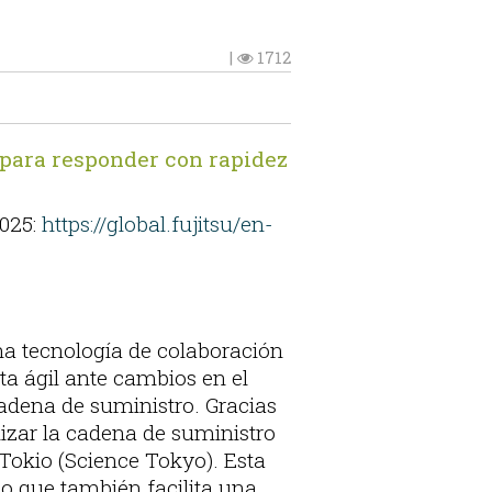
|
1712
 para responder con rapidez
2025:
https://global.fujitsu/en-
na tecnología de colaboración
a ágil ante cambios en el
adena de suministro. Gracias
mizar la cadena de suministro
 Tokio (Science Tokyo). Esta
no que también facilita una