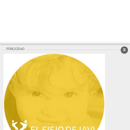
PUBLICIDAD
X
Mas contenido de DigitalAffaires:
CARTAS DE LOS LECTORES
FOTOS DE LOS LECTORES
GALERÍAS DE VÍDEOS
TÉRMINOS DE USO
PROTECCIÓN DE DATOS
Aviso sobre el Uso de cookies:
Utilizamos cookies nuestras y de terceros para
el funcionamiento del digital. Puedes consultar la